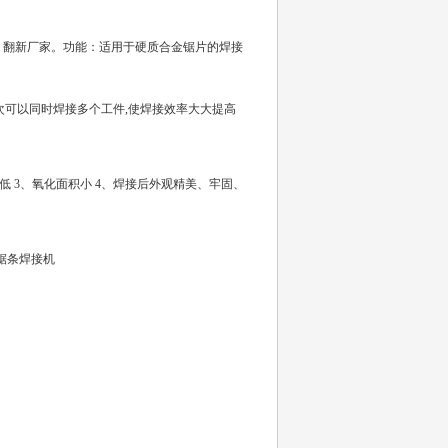
、翻新厂家。功能：适用于硬质合金锯片的焊接
一次可以同时焊接多个工件,使焊接效率大大提高
。
本低 3、氧化面积小 4、焊接后外观精美、牢固、
mm锯条焊接机