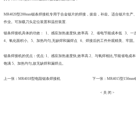
MR4020型200mm
锯条焊接机专用于合金锯片的焊接，拔齿，补齿。适合锯片生产
作业。可加载刀头定位装置和温控装置.
锯条焊接机具体的功效： 1、感应加热速度快,效率高 2、省电节能成本低 3、
4、氧化面积小, 5、加热均匀,无缺焊和漏焊点 6、焊接后的工件外观精美、牢固
锯条焊接机的优点：优点: 1、感应加热速度快,效率高 2、与氧焊相比,节能省电成
饱满 5、加热均匀,故无缺焊和漏焊点。
上一张：
MR4018型电阻锯条焊接机
下一张：
MR4015型150
<
关 闭
>